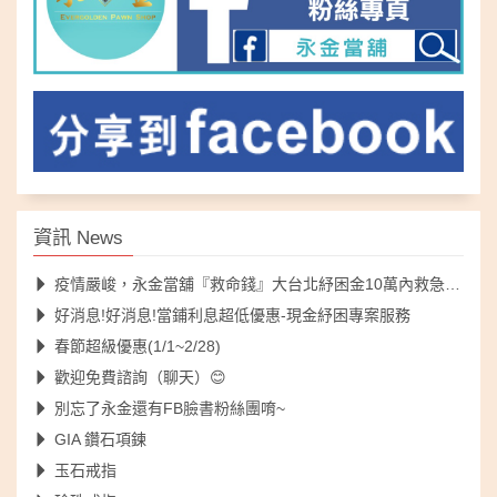
資訊 News
疫情嚴峻，永金當舖『救命錢』大台北紓困金10萬內救急不落人後
好消息!好消息!當鋪利息超低優惠-現金紓困專案服務
春節超級優惠(1/1~2/28)
歡迎免費諮詢（聊天）😊
別忘了永金還有FB臉書粉絲團唷~
GIA 鑽石項鍊
玉石戒指