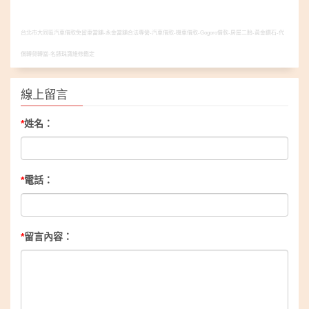
台北市大同區汽車借款免留車當舖-永金當舖合法專營-汽車借款-機車借款-Gogoro借款-房屋二胎-黃金鑽石-代
償轉貸轉當-名錶珠寶維修鑑定
線上留言
*
姓名：
*
電話：
*
留言內容：