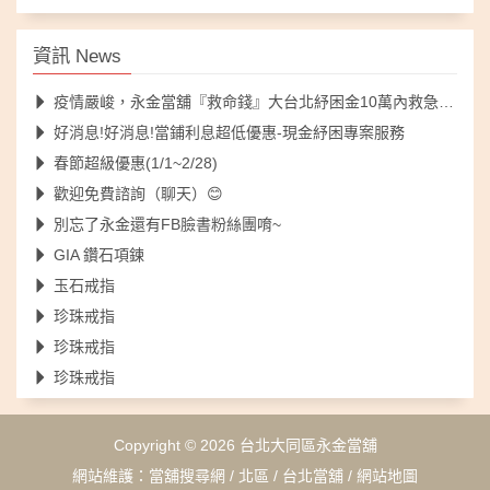
資訊 News
疫情嚴峻，永金當舖『救命錢』大台北紓困金10萬內救急不落人後
好消息!好消息!當鋪利息超低優惠-現金紓困專案服務
春節超級優惠(1/1~2/28)
歡迎免費諮詢（聊天）😊
別忘了永金還有FB臉書粉絲團唷~
GIA 鑽石項鍊
玉石戒指
珍珠戒指
珍珠戒指
珍珠戒指
Copyright © 2026
台北大同區永金當舖
網站維護：
當舖搜尋網
/
北區
/
台北當舖
/
網站地圖