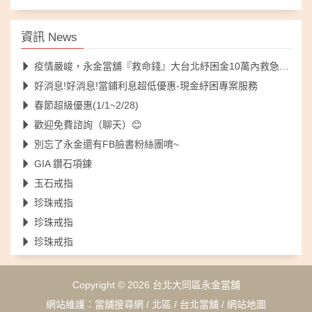
資訊 News
疫情嚴峻，永金當舖『救命錢』大台北紓困金10萬內救急不落人後
好消息!好消息!當鋪利息超低優惠-現金紓困專案服務
春節超級優惠(1/1~2/28)
歡迎免費諮詢（聊天）😊
別忘了永金還有FB臉書粉絲團唷~
GIA 鑽石項鍊
玉石戒指
珍珠戒指
珍珠戒指
珍珠戒指
Copyright © 2026
台北大同區永金當舖
網站維護：
當舖搜尋網
/
北區
/
台北當舖
/
網站地圖