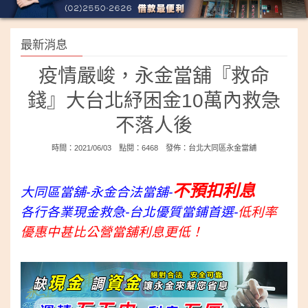
最新消息
疫情嚴峻，永金當舖『救命
錢』大台北紓困金10萬內救急
不落人後
時間：2021/06/03 點閱：6468 發佈：
台北大同區永金當舖
不預扣利息
大同區當舖-永金合法當舖-
各行各業現金救急-台北優質當鋪首選-
低利率
優惠中甚比公營當舖利息更低！