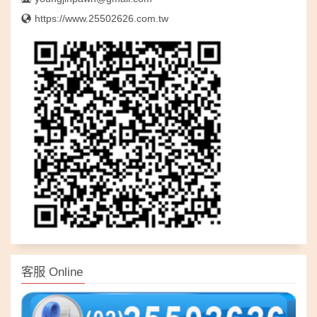
https://www.25502626.com.tw
客服 Online