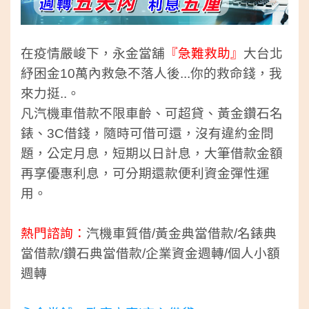
在疫情嚴峻下，永金當舖
『急難救助』
大台北
紓困金10萬內救
急不落人後...你的救命錢，我
來力挺..。
凡汽機車借款不限車齡、可超貸、黃金鑽石名
錶、3C借錢，隨
時可借可還，沒有違約金問
題，公定月息，短期以日計息，大
筆借款金額
再享優惠利息，可分期還款便利資金彈性運
用。
熱門諮詢：
汽機車質借/黃金典當借款/名錶典
當借款/鑽石典當借款/企業
資金週轉/個人小額
週轉